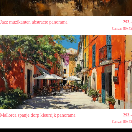
Jazz muzikanten abstracte panorama
293,-
Canvas 80x45
Mallorca spanje dorp kleurrijk panorama
293,-
Canvas 80x45