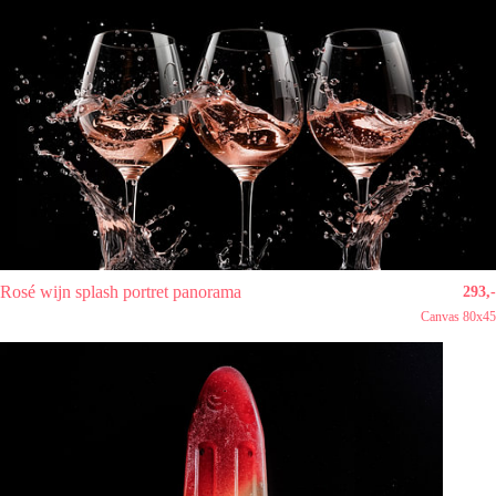
Rosé wijn splash portret panorama
293,-
Canvas 80x45