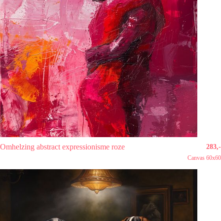
Omhelzing abstract expressionisme roze
283,-
Canvas 60x60