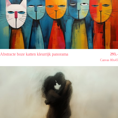
Abstracte boze katten kleurrijk panorama
293,-
Canvas 80x45