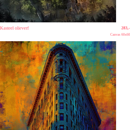
Kasteel olieverf
283,-
Canvas 60x60