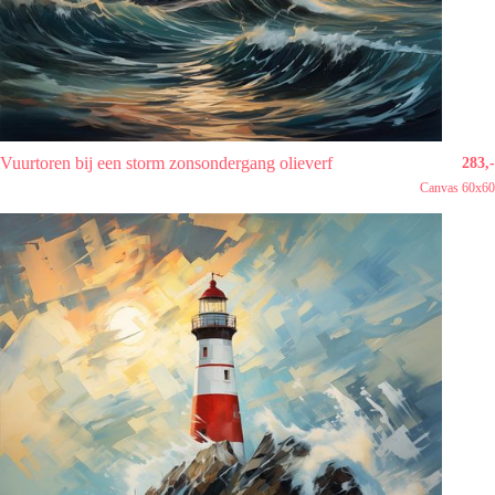
Vuurtoren bij een storm zonsondergang olieverf
283,-
Canvas 60x60