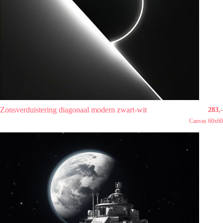
Zonsverduistering diagonaal modern zwart-wit
283,-
Canvas 60x60