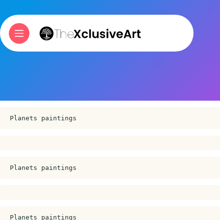
Skip
to
content
Planets paintings
Planets paintings
Planets paintings