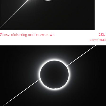
Zonsverduistering modern zwart-wit
283,-
Canvas 60x60