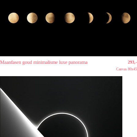
Maanfasen goud minimalisme luxe panorama
293,-
Canvas 80x45