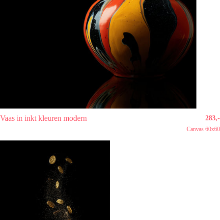
Vaas in inkt kleuren modern
283,-
Canvas 60x60