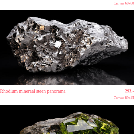
Canvas 60x60
Rhodium mineraal steen panorama
293,-
Canvas 80x45