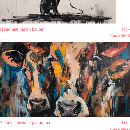
Hond met harten ballon
283,-
Canvas 60x60
3 koeien abstract panorama
293,-
Canvas 80x45